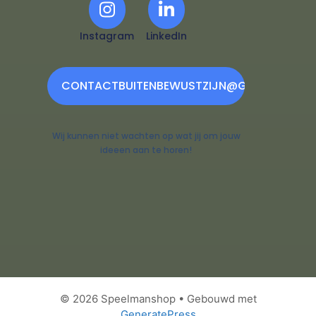
Instagram
LinkedIn
CONTACTBUITENBEWUSTZIJN@GMAIL.COM
Wij kunnen niet wachten op wat jij om jouw
ideeen aan te horen!
© 2026 Speelmanshop
• Gebouwd met
GeneratePress