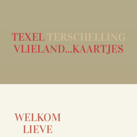
TEXEL
TERSCHELLING
VLIELAND...KAARTJES
WELKOM
LIEVE